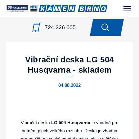
724 226 005
NOVINKY
/
VIBRAČNÍ DESKA LG 504 HUSQVARNA -
SKLADEM
Vibrační deska LG 504
Husqvarna - skladem
04.08.2022
Vibrační deska
LG 504 Husqvarna
je vhodná pro
hutnění ploch velkého rozsahu. Deska je vhodná
pro použití na sypké spodní vrstvy- písky a štěrky,