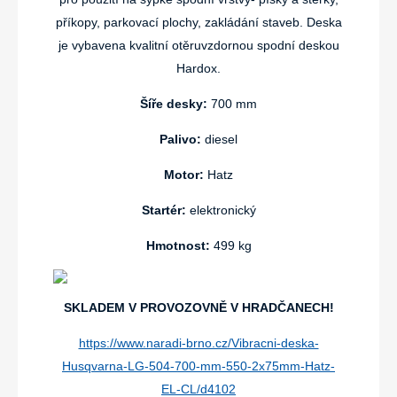
příkopy, parkovací plochy, zakládání staveb. Deska
je vybavena kvalitní otěruvzdornou spodní deskou
Hardox.
Šíře desky:
700 mm
Palivo:
diesel
Motor:
Hatz
Startér:
elektronický
Hmotnost:
499 kg
SKLADEM V PROVOZOVNĚ V HRADČANECH!
https://www.naradi-brno.cz/Vibracni-deska-
Husqvarna-LG-504-700-mm-550-2x75mm-Hatz-
EL-CL/d4102