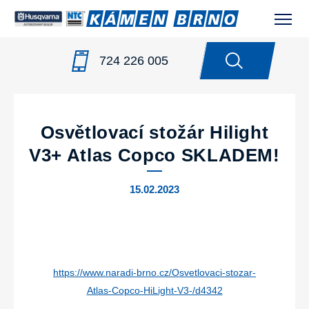
724 226 005
NOVINKY
/
OSVĚTLOVACÍ STOŽÁR HILIGHT V3+ ATLAS
COPCO SKLADEM!
Osvětlovací stožár Hilight
V3+ Atlas Copco SKLADEM!
15.02.2023
https://www.naradi-brno.cz/Osvetlovaci-stozar-
Atlas-Copco-HiLight-V3-/d4342