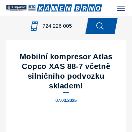
724 226 005
NOVINKY
/
MOBILNÍ KOMPRESOR ATLAS COPCO XAS
88-7 VČETNĚ SILNIČNÍHO PODVOZKU SKLADEM!
Mobilní kompresor Atlas
Copco XAS 88-7 včetně
silničního podvozku
skladem!
07.03.2025