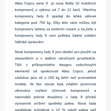
Atlas Copco serie 8 je nová flotila 10 mobilních
kompresorů o výkonu od 7 do 12 barů. Všechny
kompresory řady 8 spadají do lehké váhové
kategorie pod 750 kg. Díky této váze můžou být
kompresory taženy za osobním vozem a na jízdu s
kompresory řady 8 není potřeba žádné zvláštní
řidičské oprávnění
Nové kompresory řady 8 jsou ideální pro použití na
staveništích a v dalších náročných prostředích.
Těží z průkopnického designu vzduchových
elementů od společnosti Atlas Copco, jehož
zásluhou jsou až o 150 kg lehčí než srovnatelné
modely. Ve fázi vývoje byla zvláštní pozornost
věnována zvýšení účinnosti kompresorů a
nejnovější pokrok dosažený u řady 8 přináší
významné snížení spotřeby paliva. Nová řada
spotřebuje průměrně o 12 % méně paliva než