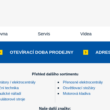
ovna
Servis
Videa
OTEVÍRACÍ DOBA PRODEJNY
ADRES
Přehled dalšího sortimentu
átory / elektrocentrály
Přenosné elektrocentrály
ční technika
Osvětlovací stožáry
ulické nářadí
Motorová kladiva
látorové stroje
Naše další značky: