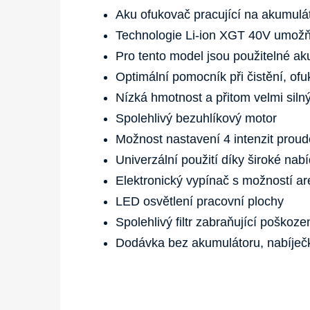
Aku ofukovač pracující na akumulát
Technologie Li-ion XGT 40V umožňuj
Pro tento model jsou použitelné ak
Optimální pomocník při čistění, of
Nízká hmotnost a přitom velmi siln
Spolehlivý bezuhlíkový motor
Možnost nastavení 4 intenzit prou
Univerzální použití díky široké nab
Elektronický vypínač s možností a
LED osvětlení pracovní plochy
Spolehlivý filtr zabraňující poškoz
Dodávka bez akumulátoru, nabíječk