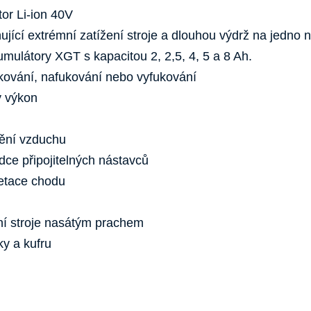
or Li-ion 40V
ící extrémní zatížení stroje a dlouhou výdrž na jedno n
umulátory XGT s kapacitou 2, 2,5, 4, 5 a 8 Ah.
ukování, nafukování nebo vyfukování
ý výkon
dění vzduchu
ídce připojitelných nástavců
retace chodu
ení stroje nasátým prachem
y a kufru