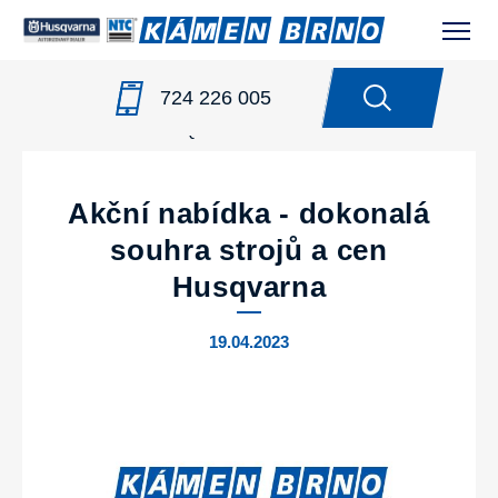
724 226 005
NOVINKY
/
AKČNÍ NABÍDKA - DOKONALÁ SOUHRA
STROJŮ A CEN HUSQVARNA
Akční nabídka - dokonalá
souhra strojů a cen
Husqvarna
19.04.2023