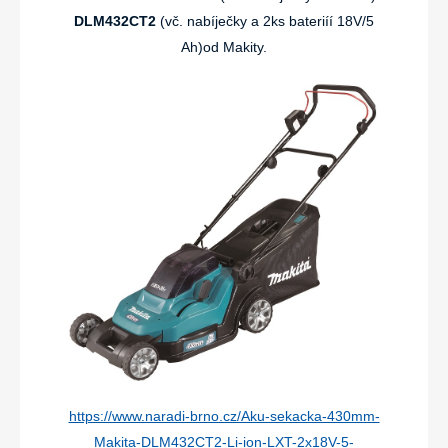
DLM432CT2
(vč. nabíječky a 2ks bateriíí 18V/5
Ah)od Makity.
https://www.naradi-brno.cz/Aku-sekacka-430mm-
Makita-DLM432CT2-Li-ion-LXT-2x18V-5-