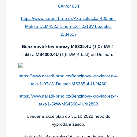
0Ah/d4654
https://www.naradi-brno.cz/Aku-sekacka-430mm-
Makita-DLM432Z-Li-ion-LXT-2x18V-bez-aku-
Z/d4617
Benzínové křovinořezy MS335.4U
(1,07 kW 4-
takt) a M
S4300.4U
(1,5 kW, 4-takt) od Dolmaru.
https://www.naradi-brno.cz/Benzinovy-krovinorez-4-
takt-1-07kW-Dolmar-MS335-4-U-/d460
https://www.naradi-brno.cz/Benzinovy-krovinorez-4-
takt-1-5kW-MS4300-4U/d2863
Uvedená akce platí do 31.10.2022 nebo do
vyprodání zásob.
V případě jakéhokoliv dotazu na podmínky této