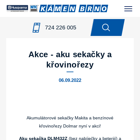
724 226 005
NOVINKY
/
AKCE - AKU SEKAČKY A KŘOVINOŘEZY
Akce - aku sekačky a
křovinořezy
06.09.2022
Akumulátorové sekačky Makita a benzínové
křovinořezy Dolmar nyní v akci!
Aku sekačka DLM432Z
(bez nabíječky a beteriií) a