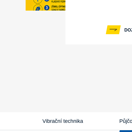
DO
Vibrační technika
Půjč