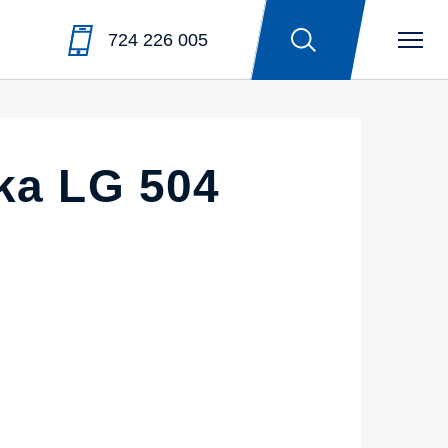
724 226 005
ska LG 504