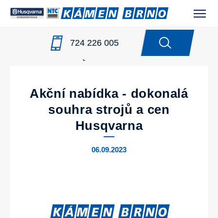
724 226 005
NOVINKY
/
AKČNÍ NABÍDKA - DOKONALÁ SOUHRA
STROJŮ A CEN HUSQVARNA
Akční nabídka - dokonalá
souhra strojů a cen
Husqvarna
06.09.2023